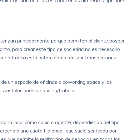
iratos, uno de ellos es conocer las diferentes opciones
terizan principalmente porque permiten al cliente poseer
tanto, para crear este tipo de sociedad no es necesario
 zona franca está autorizada a realizar transacciones
r de un espacio de oficinas o coworking space y los
 instalaciones de oficina/trabajo.
ersona local como socio o agente, dependiendo del tipo
erecho a una cuota fija anual, que suele ser fijada por
 es que permite la realización de negocios en todos los