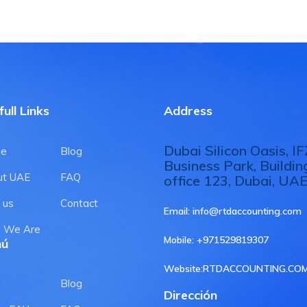
ull Links
Address
Dubai Silicon Oasis, I
e
Blog
Business Park, Buildin
ut UAE
FAQ
office 123, Dubai, UA
 us
Contact
Email:
info@rtdaccounting.com
 We Are
Mobile:
+971529819307
nú
Website:
RTDACCOUNTING.CO
o
Blog
Dirección