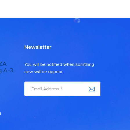
Newsletter
FZA
You will be notified when somthing
g A-3,
new will be appear.
E
M