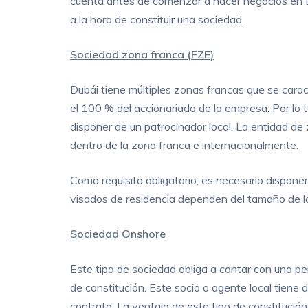
cuenta antes de comenzar a hacer negocios en Em
a la hora de constituir una sociedad.
Sociedad zona franca (FZE)
Dubái tiene múltiples zonas francas que se carac
el 100 % del accionariado de la empresa. Por lo 
disponer de un patrocinador local. La entidad de
dentro de la zona franca e internacionalmente.
Como requisito obligatorio, es necesario dispone
visados de residencia dependen del tamaño de las
Sociedad Onshore
Este tipo de sociedad obliga a contar con una p
de constitución. Este socio o agente local tiene d
contrato. La ventaja de este tipo de constitución