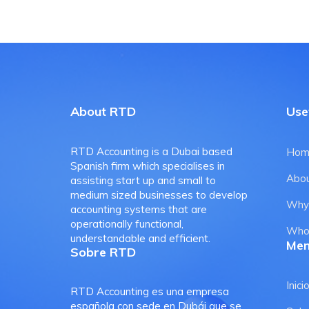
About RTD
Usef
RTD Accounting is a Dubai based
Hom
Spanish firm which specialises in
Abo
assisting start up and small to
medium sized businesses to develop
Why
accounting systems that are
operationally functional,
Who
understandable and efficient.
Me
Sobre RTD
Inici
RTD Accounting es una empresa
española con sede en Dubái que se