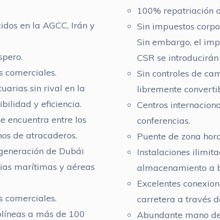
100% repatriación de
idos en la AGCC, Irán y
Sin impuestos corpor
Sin embargo, el imp
spero.
CSR se introducirán
s comerciales.
Sin controles de ca
uarias sin rival en la
libremente convertib
bilidad y eficiencia.
Centros internaciona
e encuentra entre los
conferencias.
os de atracaderos.
Puente de zona hora
 generación de Dubái
Instalaciones ilimi
cias marítimas y aéreas
almacenamiento a b
Excelentes conexion
s comerciales.
carretera a través 
olíneas a más de 100
Abundante mano de 