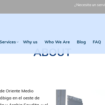
¿Necesita un servi
Services
Why us
Who We Are
Blog
FAQ
ABOUT
 de Oriente Medio
rábiga en el oeste de
án y Arabia Saudita, y el