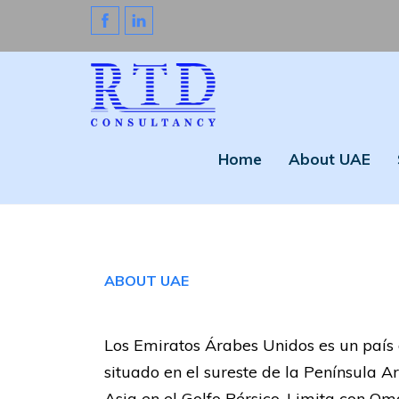
Home
About UAE
ABOUT UAE
Los Emiratos Árabes Unidos es un país
situado en el sureste de la Península A
Asia en el Golfo Pérsico. Limita con Om