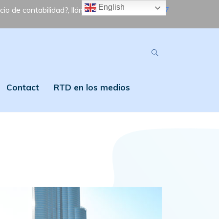
English
cio de contabilidad?, llámenos:
+971529819307
Contact
RTD en los medios