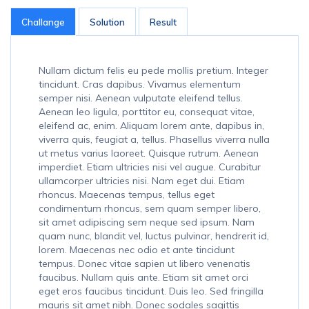
Challange
Solution
Result
Nullam dictum felis eu pede mollis pretium. Integer
tincidunt. Cras dapibus. Vivamus elementum
semper nisi. Aenean vulputate eleifend tellus.
Aenean leo ligula, porttitor eu, consequat vitae,
eleifend ac, enim. Aliquam lorem ante, dapibus in,
viverra quis, feugiat a, tellus. Phasellus viverra nulla
ut metus varius laoreet. Quisque rutrum. Aenean
imperdiet. Etiam ultricies nisi vel augue. Curabitur
ullamcorper ultricies nisi. Nam eget dui. Etiam
rhoncus. Maecenas tempus, tellus eget
condimentum rhoncus, sem quam semper libero,
sit amet adipiscing sem neque sed ipsum. Nam
quam nunc, blandit vel, luctus pulvinar, hendrerit id,
lorem. Maecenas nec odio et ante tincidunt
tempus. Donec vitae sapien ut libero venenatis
faucibus. Nullam quis ante. Etiam sit amet orci
eget eros faucibus tincidunt. Duis leo. Sed fringilla
mauris sit amet nibh. Donec sodales sagittis